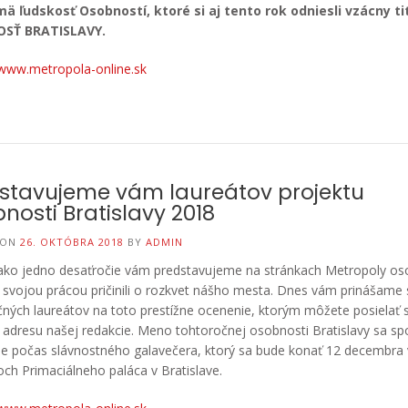
mä ľudskosť Osobností, ktoré si aj tento rok odniesli vzácny ti
SŤ BRATISLAVY.
www.metropola-online.sk
stavujeme vám laureátov projektu
nosti Bratislavy 2018
 ON
26. OKTÓBRA 2018
BY
ADMIN
 ako jedno desaťročie vám predstavujeme na stránkach Metropoly os
 svojou prácou pričinili o rozkvet nášho mesta. Dnes vám prinášame
ných laureátov na toto prestížne ocenenie, ktorým môžete posielať 
 adresu našej redakcie. Meno tohtoročnej osobnosti Bratislavy sa sp
e počas slávnostného galavečera, ktorý sa bude konať 12 decembra 
och Primaciálneho paláca v Bratislave.