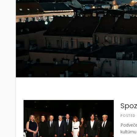
Spoz
POSTED
Podvečer
kultúrnu