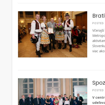
Brat
POSTED
Včerajší
Metropol
aktivita
Slovenka
viac ako
Spoz
POSTED
V
centr
udeľova