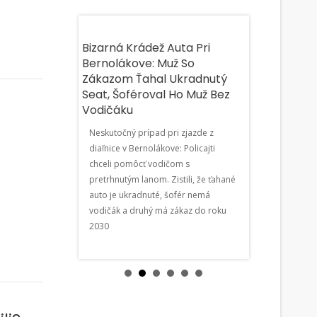
ýbuch V
Bizarná Krádež Auta Pri
Bratislavu Z
iasol Budovami
Bernolákove: Muž So
Extrémne Hor
afinériou Stúpal
Zákazom Ťahal Ukradnutý
Mesto Spúšťa
om Odporučili
Seat, Šoféroval Ho Muž Bez
30 Ochladzo
Vodičáku
„Ochlaď Sa!“
nérii Slovnaft
Neskutočný prípad pri zjazde z
Bratislavu zasi
 požiaru nádrže.
diaľnice v Bernolákove: Policajti
horúčavy až 38 
a budovami v okolí.
chceli pomôcť vodičom s
viac ako 30 och
obnosti a aktuálne
pretrhnutým lanom. Zistili, že ťahané
Ochlaď sa!. Zist
u!
auto je ukradnuté, šofér nemá
schladiť.
vodičák a druhý má zákaz do roku
2030