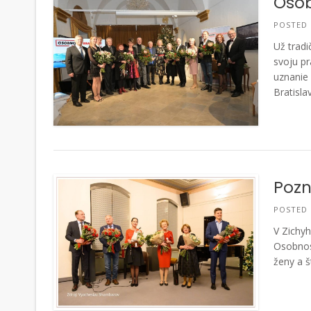
Osob
POSTED
Už tradi
svoju pr
uznanie 
Bratisla
Pozn
POSTED
V Zichyh
Osobnosť
ženy a š