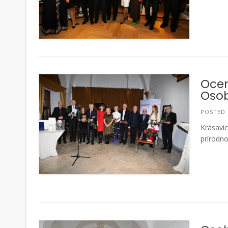
Ocen
Osob
POSTED
Krásavic
prírodn