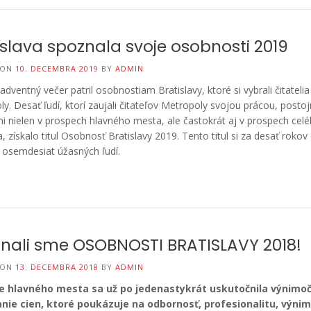
islava spoznala svoje osobnosti 2019
 ON
10. DECEMBRA 2019
BY
ADMIN
 adventný večer patril osobnostiam Bratislavy, ktoré si vybrali čitatelia
y. Desať ľudí, ktorí zaujali čitateľov Metropoly svojou prácou, postoj
mi nielen v prospech hlavného mesta, ale častokrát aj v prospech cel
, získalo titul Osobnosť Bratislavy 2019. Tento titul si za desať rokov
 osemdesiat úžasných ľudí.
nali sme OSOBNOSTI BRATISLAVY 2018!
 ON
13. DECEMBRA 2018
BY
ADMIN
e hlavn
é
ho mesta sa už po jedenastykrát uskutočnila výnimo
nie cien, ktoré poukázuje na odbornosť, profesionalitu, výni