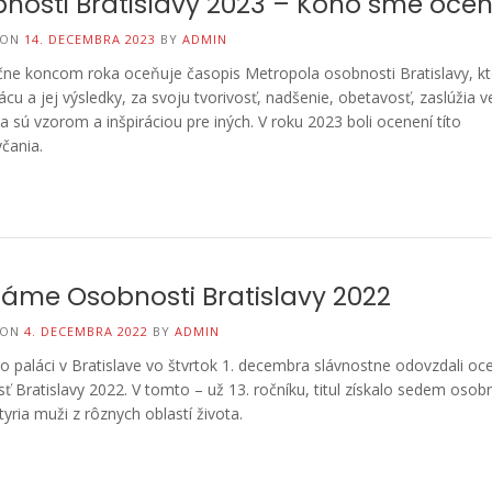
nosti Bratislavy 2023 – Koho sme oceni
 ON
14. DECEMBRA 2023
BY
ADMIN
čne koncom roka oceňuje časopis Metropola osobnosti Bratislavy, kt
ácu a jej výsledky, za svoju tvorivosť, nadšenie, obetavosť, zaslúžia v
a sú vzorom a inšpiráciou pre iných. V roku 2023 boli ocenení títo
včania.
áme Osobnosti Bratislavy 2022
 ON
4. DECEMBRA 2022
BY
ADMIN
o paláci v Bratislave vo štvrtok 1. decembra slávnostne odovzdali oc
 Bratislavy 2022. V tomto – už 13. ročníku, titul získalo sedem osobno
tyria muži z rôznych oblastí života.