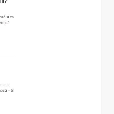
li?
oré si za
erejné
enenia
stí – tri