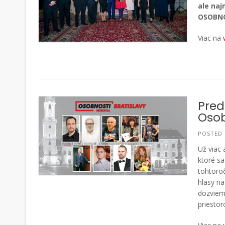
ale naj
OSOBNO
Viac na
Pred
Osob
POSTED
Už viac
ktoré sa
tohtoroč
hlasy na
dozviem
priestor