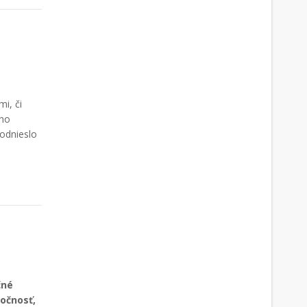
mi, či
ého
 odnieslo
čné
močnosť,