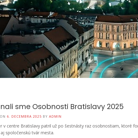
nali sme Osobnosti Bratislavy 2025
 ON
6. DECEMBRA 2025
BY
ADMIN
 v centre Bratislavy patril už po šestnásty raz osobnostiam, ktoré f
 aj spoločenskú tvár mesta.