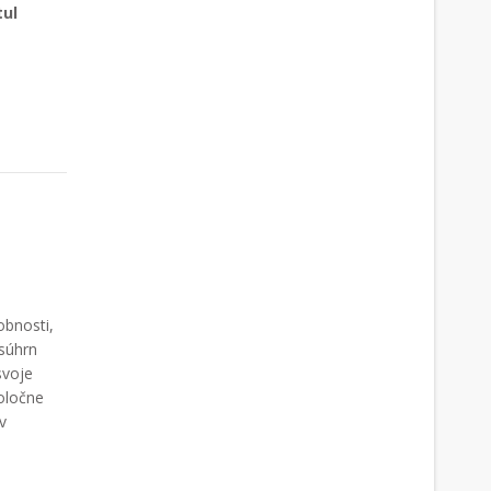
tul
obnosti,
 súhrn
svoje
oločne
v