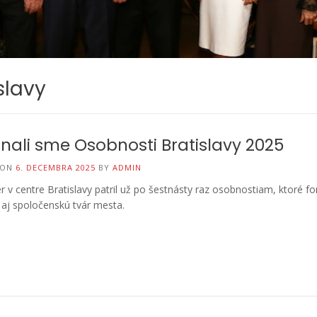
slavy
nali sme Osobnosti Bratislavy 2025
 ON
6. DECEMBRA 2025
BY
ADMIN
 v centre Bratislavy patril už po šestnásty raz osobnostiam, ktoré f
 aj spoločenskú tvár mesta.
tislavskej
Kuriozita Na Bratislavskej
Korunovačné 
e Plnom Ľudí
Ubytovni: Agresívny Muž Sa
V Bratislave
el Ženu
Pred Policajtmi Schoval Do
Bratislavské koru
. Poznáte
Kuchynskej Linky
začali v piatok v 
Bratislavskí policajti zasahovali na
Tyršovom nábreží 
pátrala po
ubytovni proti agresívnemu mužovi,
a organizátori z Br
buse č. 39 na
ktorý sa vyhrožoval zabitím. Nájdu
Board (BTB) pozýv