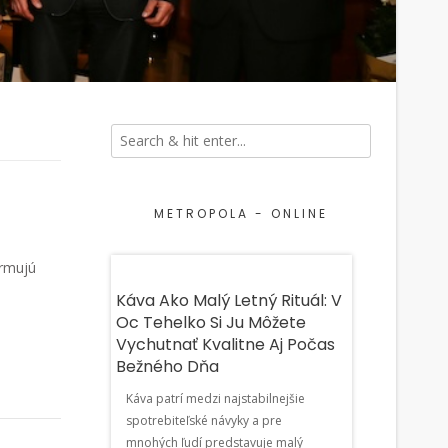
METROPOLA - ONLINE
ormujú
Dni
Káva Ako Malý Letný Rituál: V
Bizarná Krád
Oc Tehelko Si Ju Môžete
Bernolákove:
Vychutnať Kvalitne Aj Počas
Zákazom Ťah
novačné slávnosti
Bežného Dňa
Seat, Šoféro
podvečer na
Vodičáku
v Bratislave
Káva patrí medzi najstabilnejšie
atislava Tourist
spotrebiteľské návyky a pre
Neskutočný príp
ajú tento víkend
mnohých ľudí predstavuje malý
diaľnice v Berno