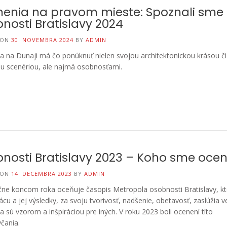
enia na pravom mieste: Spoznali sme
á bezdôvodne
ho na nečakanom mieste!
návštevníkov aj na
o tváre. Poznáte
Bratislavský hrad 
nosti Bratislavy 2024
kde bude korunov
 ON
30. NOVEMBRA 2024
BY
ADMIN
Márie Terézie.
a na Dunaji má čo ponúknuť nielen svojou architektonickou krásou či
ou scenériou, ale najmä osobnosťami.
nosti Bratislavy 2023 – Koho sme oceni
 ON
14. DECEMBRA 2023
BY
ADMIN
čne koncom roka oceňuje časopis Metropola osobnosti Bratislavy, kt
ácu a jej výsledky, za svoju tvorivosť, nadšenie, obetavosť, zaslúžia v
a sú vzorom a inšpiráciou pre iných. V roku 2023 boli ocenení títo
včania.