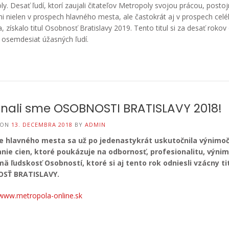
y. Desať ľudí, ktorí zaujali čitateľov Metropoly svojou prácou, postoj
mi nielen v prospech hlavného mesta, ale častokrát aj v prospech cel
, získalo titul Osobnosť Bratislavy 2019. Tento titul si za desať rokov
 osemdesiat úžasných ľudí.
nali sme OSOBNOSTI BRATISLAVY 2018!
 ON
13. DECEMBRA 2018
BY
ADMIN
e hlavn
é
ho mesta sa už po jedenastykrát uskutočnila výnimo
nie cien, ktoré poukázuje na odbornosť, profesionalitu, výni
mä ľudskosť Osobností, ktoré si aj tento rok odniesli vzácny ti
SŤ BRATISLAVY.
www.metropola-online.sk