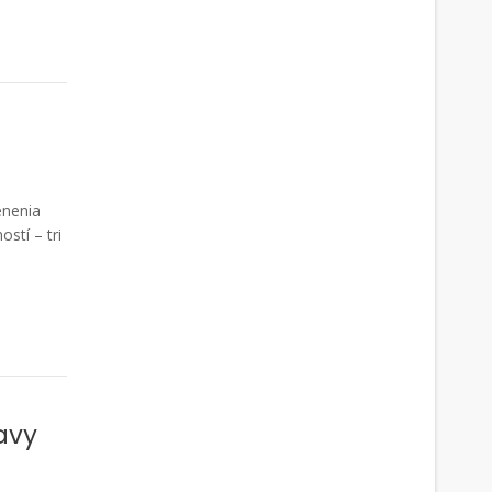
enenia
stí – tri
avy