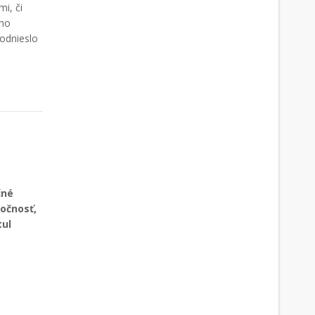
mi, či
ého
 odnieslo
čné
močnosť,
tul