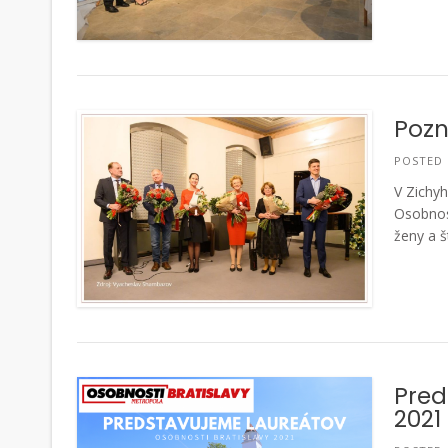
Pozn
POSTED
V Zichyh
Osobnosť
ženy a š
Pred
2021