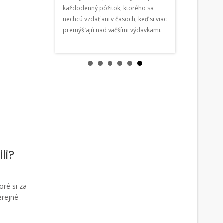
každodenný pôžitok, ktorého sa
chceli pomôcť 
a Hlavné námestie,
nechcú vzdať ani v časoch, keď si viac
pretrhnutým lano
ačný ceremoniál
premýšľajú nad väčšími výdavkami.
auto je ukradnu
vodičák a druhý
2030
li?
oré si za
erejné