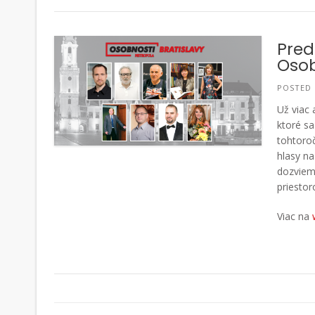
Pred
Osob
POSTED
Už viac
ktoré sa
tohtoroč
hlasy na
dozviem
priestor
Viac na