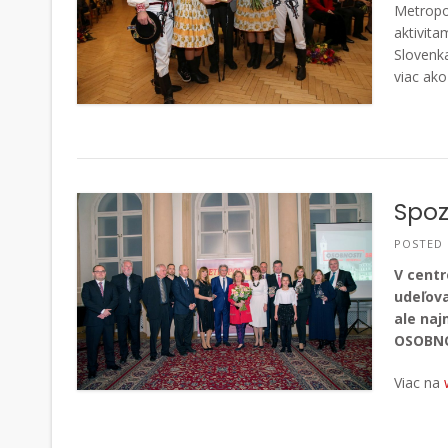
Metropol
aktivita
Slovenka
viac ako
Spoz
POSTED
V
centr
udeľova
ale naj
OSOBNO
Viac na