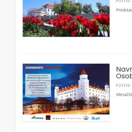
POSTED
Predstav
Navr
Osob
POSTED
Mesačník