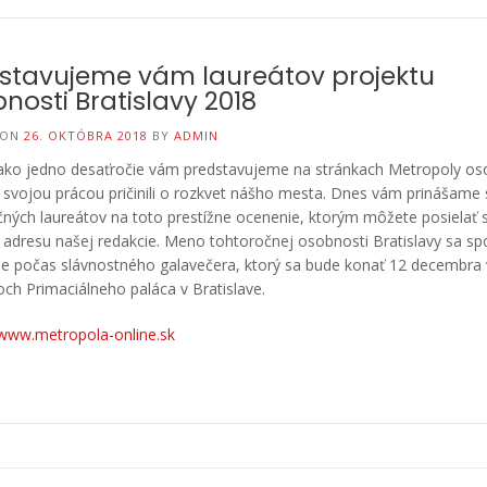
stavujeme vám laureátov projektu
nosti Bratislavy 2018
 ON
26. OKTÓBRA 2018
BY
ADMIN
 ako jedno desaťročie vám predstavujeme na stránkach Metropoly os
 svojou prácou pričinili o rozkvet nášho mesta. Dnes vám prinášame
ných laureátov na toto prestížne ocenenie, ktorým môžete posielať 
 adresu našej redakcie. Meno tohtoročnej osobnosti Bratislavy sa sp
e počas slávnostného galavečera, ktorý sa bude konať 12 decembra 
och Primaciálneho paláca v Bratislave.
www.metropola-online.sk